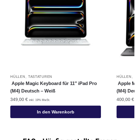
,
,
HÜLLEN
TASTATUREN
HÜLLEN
TA
Apple Magic Keyboard für 11″ iPad Pro
Apple Mag
(M4) Deutsch – Weiß
(M4) Deut
349,00
€
400,00
€
inkl. 19% MwSt.
ink
In den Warenkorb