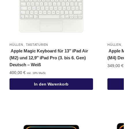
,
,
HÜLLEN
TASTATUREN
HÜLLEN
TA
Apple Magic Keyboard für 13″ iPad Air
Apple Mag
(M2) und 12,9″ iPad Pro (3. bis 6. Gen)
(M4) Deut
Deutsch – Weiß
349,00
€
ink
400,00
€
inkl. 19% MwSt.
In den Warenkorb