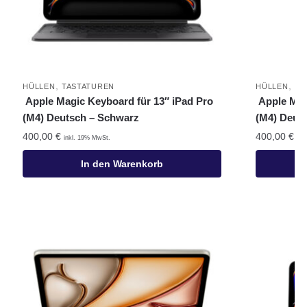
,
,
HÜLLEN
TASTATUREN
HÜLLEN
TA
Apple Magic Keyboard für 13″ iPad Pro
Apple Mag
(M4) Deutsch – Schwarz
(M4) Deut
400,00
€
400,00
€
inkl. 19% MwSt.
ink
In den Warenkorb