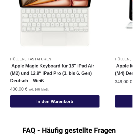
,
,
HÜLLEN
TASTATUREN
HÜLLEN
TA
Apple Magic Keyboard für 13″ iPad Air
Apple Mag
(M2) und 12,9″ iPad Pro (3. bis 6. Gen)
(M4) Deut
Deutsch – Weiß
349,00
€
ink
400,00
€
inkl. 19% MwSt.
In den Warenkorb
FAQ - Häufig gestellte Fragen