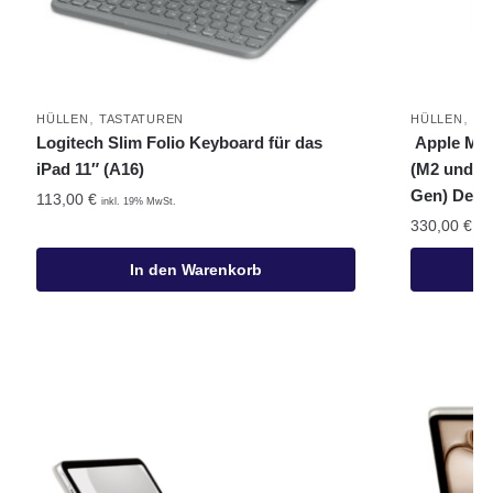
,
,
HÜLLEN
TASTATUREN
HÜLLEN
TA
Logitech Slim Folio Keyboard für das
Apple Magi
iPad 11″ (A16)
(M2 und 5.
Gen) Deut
113,00
€
inkl. 19% MwSt.
330,00
€
ink
In den Warenkorb