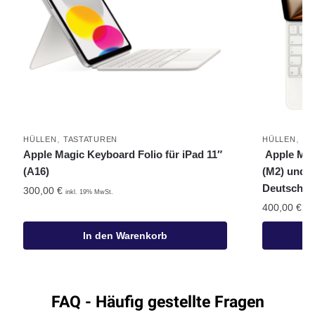
,
,
HÜLLEN
TASTATUREN
HÜLLEN
TA
Apple Magic Keyboard Folio für iPad 11″
Apple Magi
(A16)
(M2) und 1
Deutsch –
300,00
€
inkl. 19% MwSt.
400,00
€
ink
In den Warenkorb
FAQ - Häufig gestellte Fragen